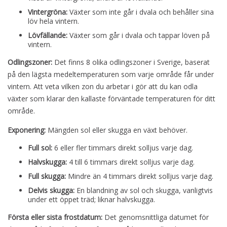
Vintergröna:
Växter som inte går i dvala och behåller sina
löv hela vintern.
Lövfällande:
Växter som går i dvala och tappar löven på
vintern.
Odlingszoner:
Det finns 8 olika odlingszoner i Sverige, baserat
på den lägsta medeltemperaturen som varje område får under
vintern. Att veta vilken zon du arbetar i gör att du kan odla
växter som klarar den kallaste förväntade temperaturen för ditt
område.
Exponering:
Mängden sol eller skugga en växt behöver.
Full sol:
6 eller fler timmars direkt solljus varje dag.
Halvskugga:
4 till 6 timmars direkt solljus varje dag.
Full skugga:
Mindre än 4 timmars direkt solljus varje dag.
Delvis skugga:
En blandning av sol och skugga, vanligtvis
under ett öppet träd; liknar halvskugga.
Första eller sista frostdatum:
Det genomsnittliga datumet för