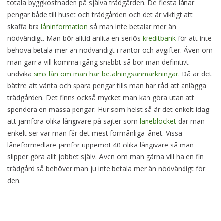
totala byggkostnaden på själva trädgården. De flesta lånar
pengar både till huset och trädgården och det är viktigt att
skaffa bra
låninformation
så man inte betalar mer än
nödvändigt. Man bör alltid anlita en seriös
kreditbank
för att inte
behöva betala mer än nödvändigt i räntor och avgifter. Även om
man gärna vill komma igång snabbt så bör man definitivt
undvika
sms lån om man har betalningsanmärkningar
. Då är det
bättre att vänta och spara pengar tills man har råd att anlägga
trädgården. Det finns också mycket man kan göra utan att
spendera en massa pengar. Hur som helst så är det enkelt idag
att jämföra olika långivare på sajter som
laneblocket
där man
enkelt ser var man får det mest förmånliga lånet. Vissa
låneförmedlare jämför uppemot 40 olika långivare så man
slipper göra allt jobbet själv. Även om man gärna vill ha en fin
trädgård så behöver man ju inte betala mer än nödvändigt för
den.